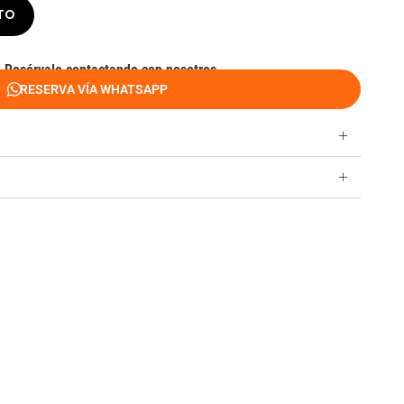
ITO
?
Resérvalo contactando con nosotros.
RESERVA VÍA WHATSAPP