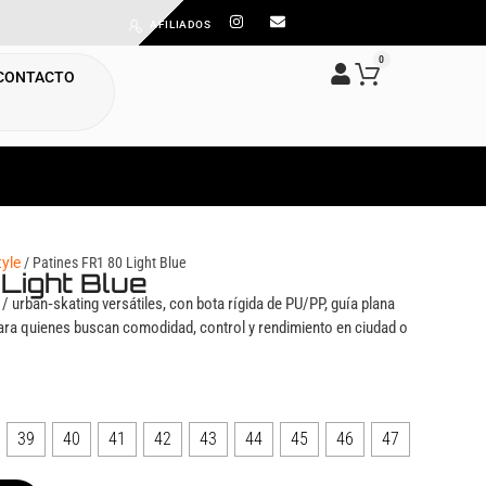
AFILIADOS
0
CONTACTO
tyle
/ Patines FR1 80 Light Blue
Light Blue
e / urban‑skating versátiles, con bota rígida de PU/PP, guía plana
ra quienes buscan comodidad, control y rendimiento en ciudad o
39
40
41
42
43
44
45
46
47