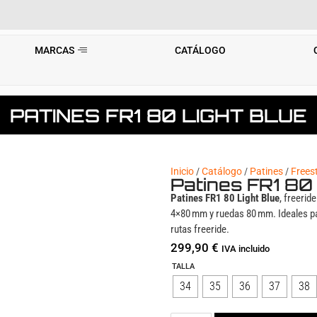
MARCAS
CATÁLOGO
PATINES FR1 80 LIGHT BLUE
Inicio
/
Catálogo
/
Patines
/
Frees
Patines FR1 80 
Patines FR1 80 Light Blue
, freerid
4×80 mm y ruedas 80 mm. Ideales pa
rutas freeride.
299,90
€
IVA incluido
TALLA
34
35
36
37
38