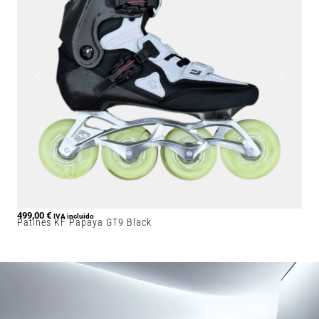
499,00
€
IVA incluido
Patines KF Papaya GT9 Black