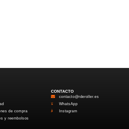
CONTACTO
contacto@rderoller.es
dad
WhatsApp
ones de compra
Instagram
es y reembolsos